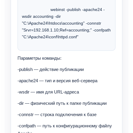
			webinst -publish -apache24 -
wsdir accounting -dir 
"C:\Apache24\htdocs\accounting" -connstr 
"Srvr=192.168.1.10;Ref=accounting;" -confpath 
"C:\Apache24\conf\httpd.conf" 
Параметры команды:
-publish — действие публикации
-apache24 — тип и версия веб-сервера
-wsdir — имя для URL-адреса
-dir — физический путь к папке публикации
-connstr — строка подключения к базе
-confpath — путь к конфигурационному файлу