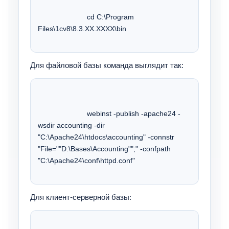
			cd C:\Program 
Files\1cv8\8.3.XX.XXXX\bin 
Для файловой базы команда выглядит так:
			webinst -publish -apache24 -
wsdir accounting -dir 
"C:\Apache24\htdocs\accounting" -connstr 
"File=""D:\Bases\Accounting"";" -confpath 
"C:\Apache24\conf\httpd.conf" 
Для клиент-серверной базы: