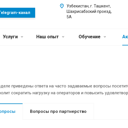
Узбекистан, г. Ташкент,
Шахрисабзский проезд,
Telegram-канал
5А
Услуги
Наш опыт
Обучение
Ак
зделе приведены ответа на часто задаваемые вопросы посетит
олит сократить нагрузку на операторов и повысить удовлетво
опросы
Вопросы про партнерство