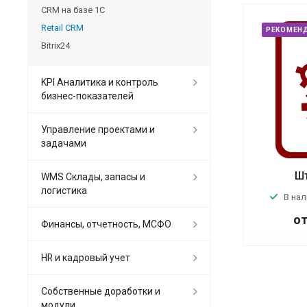
CRM на базе 1С
Retail CRM
РЕКОМЕН
Bitrix24
KPI Аналитика и контроль
бизнес-показателей
Управление проектами и
задачами
Шт
WMS Склады, запасы и
логистика
В на
от
Финансы, отчетность, МСФО
HR и кадровый учет
Собственные доработки и
модули