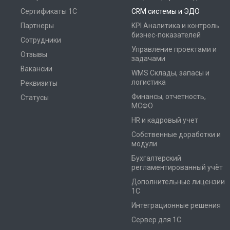
Сертификаты 1С
CRM системы и ЭДО
Партнеры
KPI Аналитика и контроль
бизнес-показателей
Сотрудники
Управление проектами и
Отзывы
задачами
Вакансии
WMS Склады, запасы и
логистика
Реквизиты
Финансы, отчетность,
Статусы
МСФО
HR и кадровый учет
Собственные доработки и
модули
Бухгалтерский
регламентированный учёт
Дополнительные лицензии
1С
Интеграционные решения
Сервер для 1С