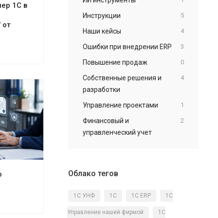
ер 1С в
Инструкции
5
 от
Наши кейсы
4
Ошибки при внедрении ERP
3
Повышение продаж
0
Собственные решения и
4
разработки
Управление проектами
1
Финансовый и
2
управленческий учет
Облако тегов
о
1C УНФ
1С
1С ERP
1С
Управление нашей фирмой
1С