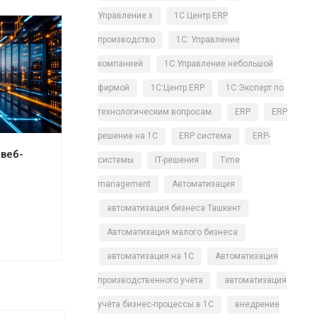
Управление х
1С Центр ERP
производство
1С: Управление
компанией
1С:Управление небольшой
фирмой
1С:Центр ERP
1С:Эксперт по
технологическим вопросам.
ERP
ERP
решение на 1С
ERP система
ERP-
 веб-
системы
IT-решения
Time
management
Автоматизация
автоматизация бизнеса Ташкент
Автоматизация малого бизнеса
автоматизация на 1С
Автоматизация
производственного учёта
автоматизация
учёта бизнес-процессы в 1С
внедрение