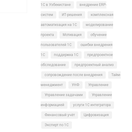
1С в Узбекистане
внедрение ERP-
систем
ИТ-решения
комплексная
автоматизация на 1С
моделирование
проекта
Мотивация
обучение
пользователей 1С
ошибки внедрения
1С
поддержка 1С
предпроектное
обследование
предпроектный анализ
сопровождение после внедрения
Тайм-
менеджмент
УНФ
Управление
Управление задачами
Управление
информацией
услуги 1С интегратора
Финансовый учёт
Цифровизация
Эксперт по 1С