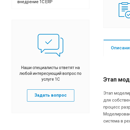
внедрение 1С:ERP
Описани
Наши специалисты ответят на
любой интересующий вопрос по
Этап мод
услуге 1С
Этап модели
Задать вопрос
для собстве
процесс раз
Моделировани
система в ре