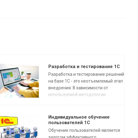
Разработка и тестирование 1С
Разработка и тестирование решений
на базе 1С - это неотъемлемый этап
внедрения. В зависимости от
используемой методологии
выполнения разработки, это может
быть один большой этап или череда
итераций (спринтов).
Индивидуальное обучение
пользователей 1С
Во всех случаях, очень важно чтобы
Обучение пользователей является
Заказчик максимально оперативно
залогом эффективного