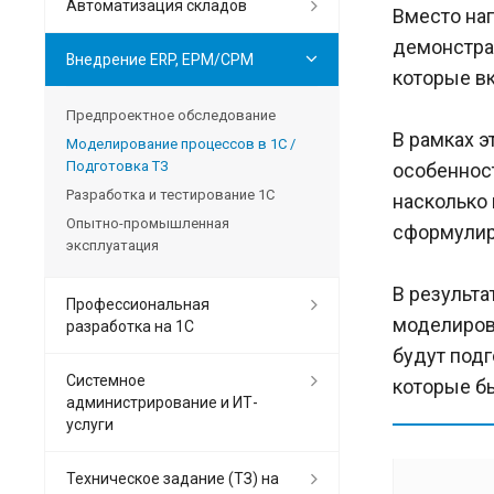
Автоматизация складов
Вместо на
демонстра
Внедрение ERP, EPM/CPM
которые в
Предпроектное обследование
В рамках э
Моделирование процессов в 1С /
Подготовка ТЗ
особенност
Разработка и тестирование 1С
насколько
Опытно-промышленная
сформулиро
эксплуатация
В результа
Профессиональная
моделирова
разработка на 1С
будут подг
Системное
которые бы
администрирование и ИТ-
услуги
Техническое задание (ТЗ) на