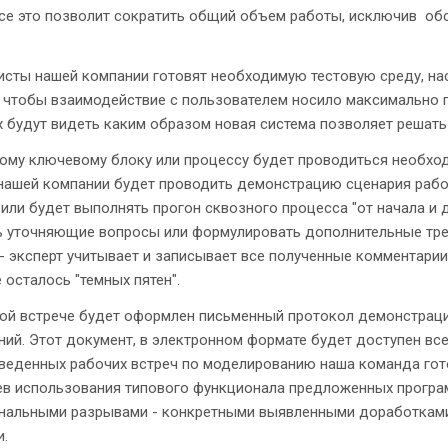
Все это позволит сократить общий объем работы, исключив об
сты нашей компании готовят необходимую тестовую среду, нас
 чтобы взаимодействие с пользователем носило максимально п
 будут видеть каким образом новая система позволяет решать 
ому ключевому блоку или процессу будет проводиться необход
нашей компании будет проводить демонстрацию сценария работ
или будет выполнять прогон сквозного процесса "от начала и 
ь уточняющие вопросы или формулировать дополнительные треб
- эксперт учитывает и записывает все полученные комментари
 осталось "темных пятен".
ой встрече будет оформлен письменный протокол демонстрации
ий. Этот документ, в электронном формате будет доступен все
оведенных рабочих встреч по моделированию наша команда го
ев использования типового функционала предложенных програ
нальными разрывами - конкретными выявленными доработками
и.