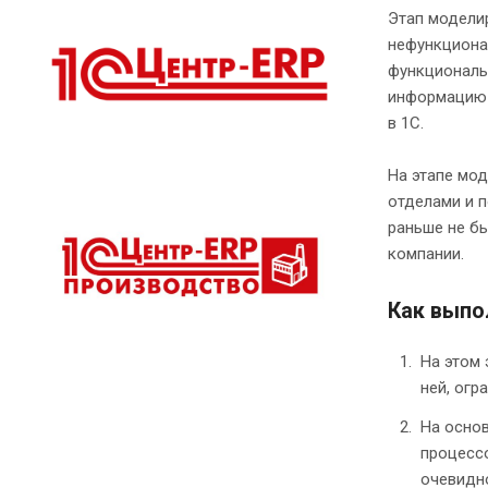
Этап модели
нефункциона
функциональ
информацию 
в 1С.
На этапе мо
отделами и 
раньше не б
компании.
Как выпо
На этом 
ней, огр
На осно
процессо
очевидно