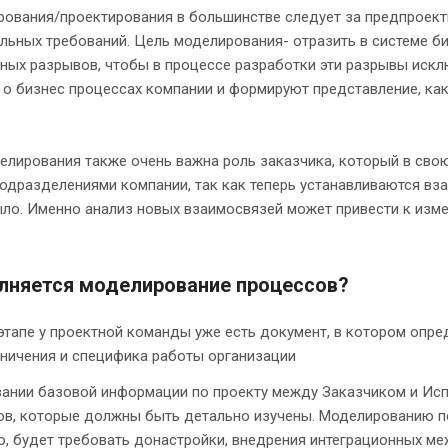
рования/проектирования в большинстве следует за предпроек
льных требований. Цель моделирования- отразить в системе б
ных разрывов, чтобы в процессе разработки эти разрывы искл
о бизнес процессах компании и формируют представление, ка
делирования также очень важна роль заказчика, который в сво
подразделениями компании, так как теперь устанавливаются вз
ыло. Именно анализ новых взаимосвязей может привести к изме
лняется моделирование процессов?
этапе у проектной команды уже есть документ, в котором опре
аничения и специфика работы организации
вании базовой информации по проекту между Заказчиком и Исп
в, которые должны быть детально изучены. Моделированию подл
, будет требовать донастройки, внедрения интеграционных ме