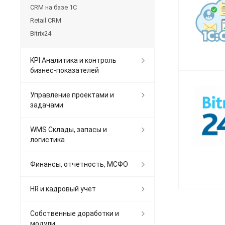
CRM на базе 1С
Retail CRM
Bitrix24
KPI Аналитика и контроль
бизнес-показателей
Управление проектами и
задачами
WMS Склады, запасы и
логистика
Финансы, отчетность, МСФО
HR и кадровый учет
Собственные доработки и
модули