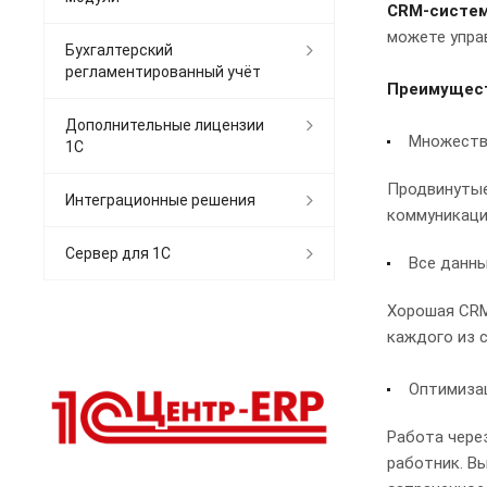
CRM-систе
можете управ
Бухгалтерский
регламентированный учёт
Преимущест
Дополнительные лицензии
Множество
1С
Продвинутые
Интеграционные решения
коммуникаци
Сервер для 1С
Все данны
Хорошая CRM
каждого из 
Оптимиза
Работа через
работник. В