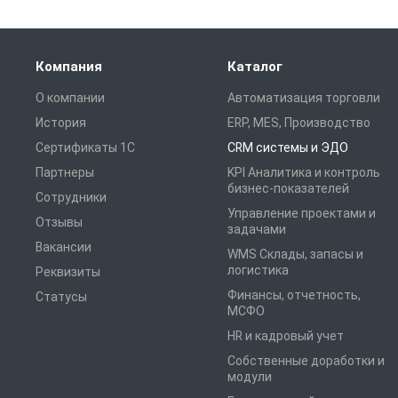
Компания
Каталог
О компании
Автоматизация торговли
История
ERP, MES, Производство
Сертификаты 1С
CRM системы и ЭДО
Партнеры
KPI Аналитика и контроль
бизнес-показателей
Сотрудники
Управление проектами и
Отзывы
задачами
Вакансии
WMS Склады, запасы и
логистика
Реквизиты
Финансы, отчетность,
Статусы
МСФО
HR и кадровый учет
Собственные доработки и
модули