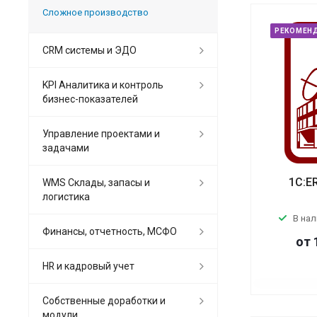
Сложное производство
РЕКОМЕН
CRM системы и ЭДО
KPI Аналитика и контроль
бизнес-показателей
Управление проектами и
задачами
1С:E
WMS Склады, запасы и
логистика
В на
Финансы, отчетность, МСФО
от 
HR и кадровый учет
Собственные доработки и
модули