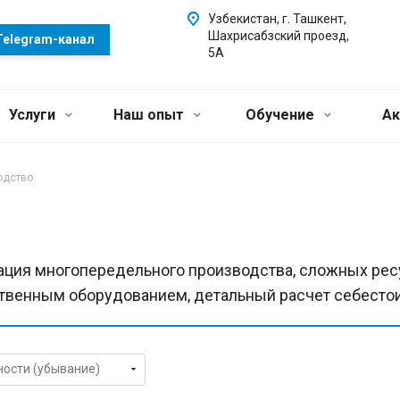
Узбекистан, г. Ташкент,
Шахрисабзский проезд,
Telegram-канал
5А
Услуги
Наш опыт
Обучение
Ак
одство
ация многопередельного производства, сложных рес
твенным оборудованием, детальный расчет себесто