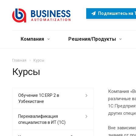
Подпишитесь на 
Компания
Решения/Продукты
Главная
Курсы
Курсы
Компания «Bu
Обучение 1С:ERP 2 в
различные в
Узбекистане
1С:Предприят
других спец
Переквалификация
специалистов в ИТ (1C)
Вне зависим
знания от пр