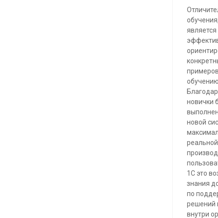
Отличите
обучения
является
эффектив
ориентир
конкретн
примеров
обучению
Благодар
новички 
выполнен
новой сис
максимал
реальной 
производ
пользова
1С это в
знания д
по подде
решений 
внутри о