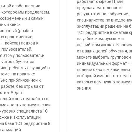
работает с сфере IT, мы
льной особенностью
предлагаем целевое и
, которое мы предлагаем,
результативное обучение
 современный и самый
специалистов по внедрени
ный кейс-
эксплуатации решений на б
ованный (разбор
1С:Предприятие 8 сжатые с
ых практических
на узбекском, русском и
 – кейсов) подход к
английском языках. В зави
 пользователей.
от ваших целей обучения, в
я этому пользователи-
можете выбрать групповой
быстро обучаются
индивидуальный формат – 
ию требуемых функций в
полным охватом ключевых 
теме, на практике
выборкой именно тех тем, в
ьно приближенной к
которых вам нужно повысит
работе, без отрыва от
знания.
ства. А для
телей с опытом работы в
озможность повысить свои
о уровня специалиста 1С
ржке и эксплуатации
на базе 1С:Предприятие 8
рганизаций.