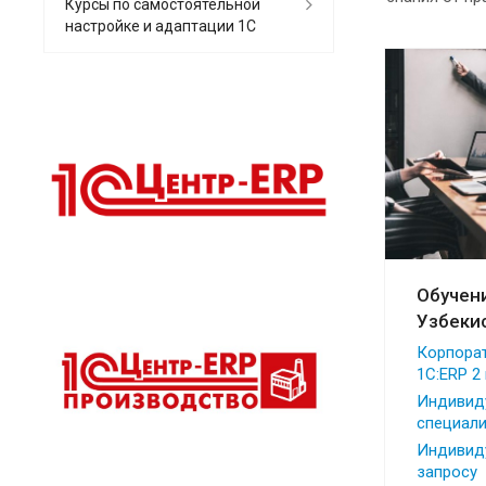
Курсы по самостоятельной
настройке и адаптации 1С
Обучени
Узбеки
Корпора
1С:ERP 2
Индивид
специали
Индивид
запросу