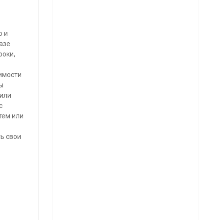
ю и
азе
роки,
симости
ы
 или
с
тем или
ь свои