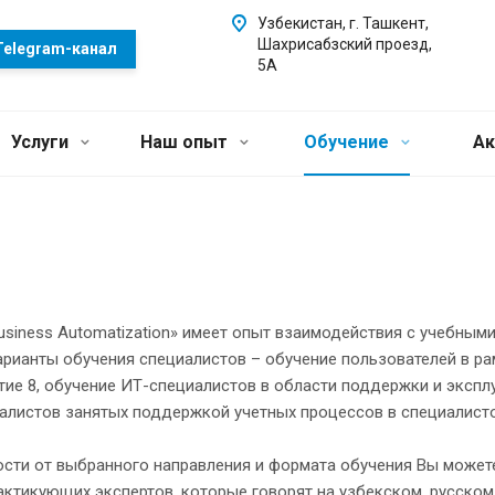
Узбекистан, г. Ташкент,
Шахрисабзский проезд,
Telegram-канал
5А
Услуги
Наш опыт
Обучение
Ак
siness Automatization» имеет опыт взаимодействия с учебным
арианты обучения специалистов – обучение пользователей в р
ие 8, обучение ИТ-специалистов в области поддержки и экспл
иалистов занятых поддержкой учетных процессов в специалист
ости от выбранного направления и формата обучения Вы может
актикующих экспертов, которые говорят на узбекском, русском