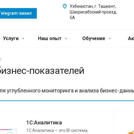
Узбекистан, г. Ташкент,
Шахрисабзский проезд,
Telegram-канал
5А
Услуги
Наш опыт
Обучение
Ак
й
бизнес-показателей
ля углубленного мониторинга и анализа бизнес-данн
1С:Аналитика
1С:Аналитика — это BI-система,