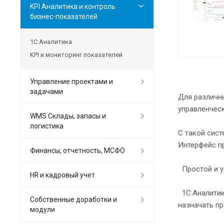
KPI Аналитика и контроль
бизнес-показателей
1С:Аналитика
KPI и мониторинг показателей
Управление проектами и
задачами
Для различны
управленческ
WMS Склады, запасы и
логистика
С такой сист
Интерфейс пр
Финансы, отчетность, МСФО
Простой и у
HR и кадровый учет
1С:Аналитик
Собственные доработки и
назначать пр
модули