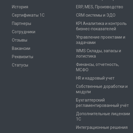
История
ERP, MES, Производство
Сертификаты 1С
CRM системы и ЭДО
Партнеры
KPI Аналитика и контроль
бизнес-показателей
Сотрудники
Управление проектами и
Отзывы
задачами
Вакансии
WMS Склады, запасы и
логистика
Реквизиты
Финансы, отчетность,
Статусы
МСФО
HR и кадровый учет
Собственные доработки и
модули
Бухгалтерский
регламентированный учёт
Дополнительные лицензии
1С
Интеграционные решения