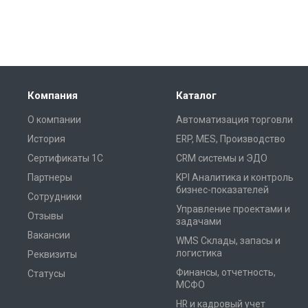
Компания
Каталог
О компании
Автоматизация торговли
История
ERP, MES, Производство
Сертификаты 1С
CRM системы и ЭДО
Партнеры
KPI Аналитика и контроль
бизнес-показателей
Сотрудники
Управление проектами и
Отзывы
задачами
Вакансии
WMS Склады, запасы и
логистика
Реквизиты
Финансы, отчетность,
Статусы
МСФО
HR и кадровый учет