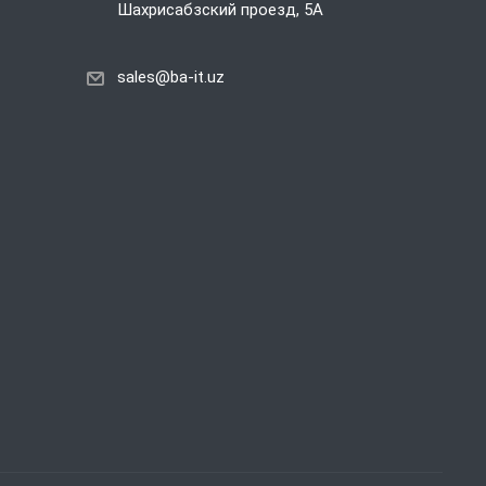
Шахрисабзский проезд, 5А
sales@ba-it.uz