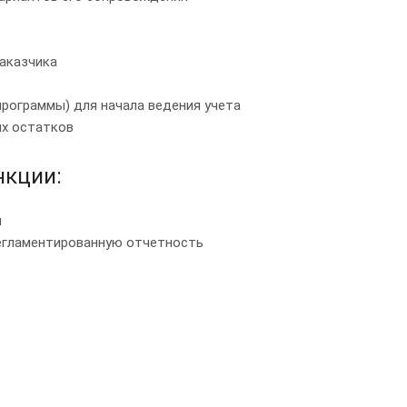
заказчика
программы) для начала ведения учета
ых остатков
кции:
й
регламентированную отчетность