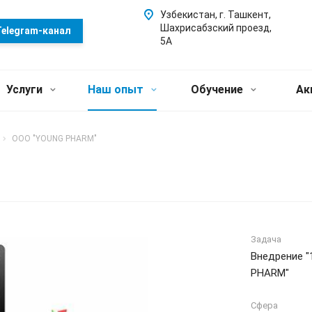
Узбекистан, г. Ташкент,
Шахрисабзский проезд,
elegram-канал
5А
Услуги
Наш опыт
Обучение
Ак
OOO "YOUNG PHARM"
Задача
Внедрение "
PHARM"
Сфера