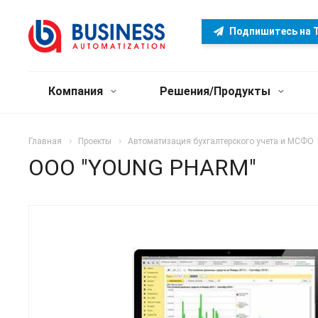
Подпишитесь на T
Компания
Решения/Продукты
Главная
Проекты
Автоматизация бухгалтерского учета и МСФО
OOO "YOUNG PHARM"