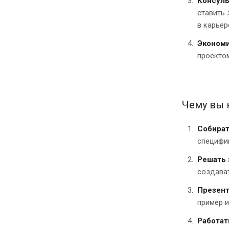
Консуль
ставить 
в карьер
Экономи
проектом
Чему вы 
Собират
специфи
Решать 
создават
Презент
пример и
Работат