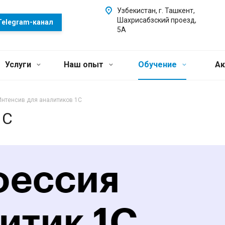
Узбекистан, г. Ташкент,
Шахрисабзский проезд,
Telegram-канал
5А
Услуги
Наш опыт
Обучение
Ак
Интенсив для аналитиков 1С
1С