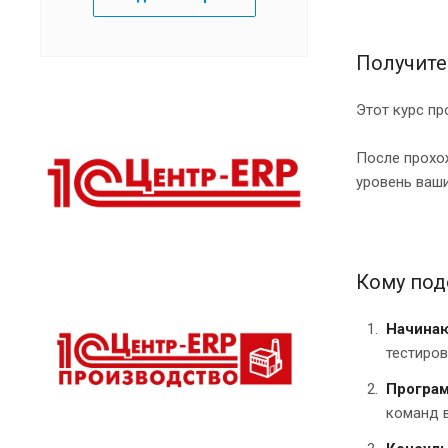
Получите
Этот курс п
После прохож
уровень ваши
Кому под
Начина
тестиров
Програ
команд в