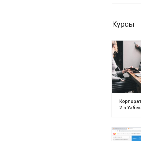
Курсы
Корпорат
2 в Узбе