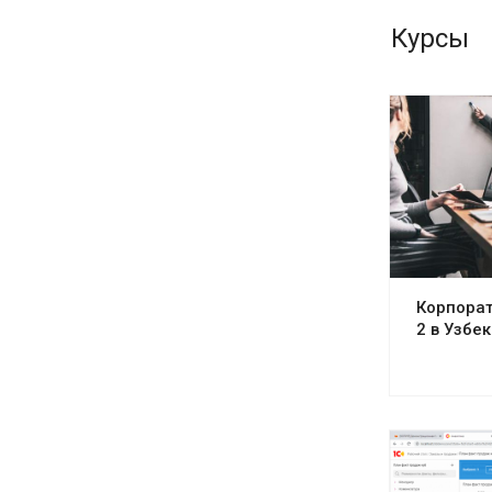
Курсы
Корпорат
2 в Узбе