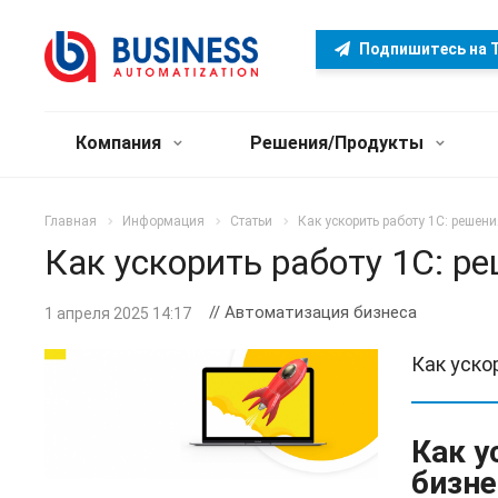
Подпишитесь на T
Компания
Решения/Продукты
Главная
Информация
Статьи
Как ускорить работу 1С: решен
Как ускорить работу 1С: р
// Автоматизация бизнеса
1 апреля 2025 14:17
Как уско
Как у
бизне