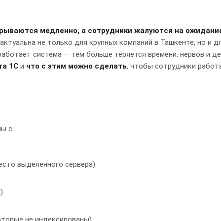
крываются медленно, а сотрудники жалуются на ожидание
ктуальна не только для крупных компаний в Ташкенте, но и д
работает система — тем больше теряется времени, нервов и де
та 1С
и
что с этим можно сделать
, чтобы сотрудники работ
ы с:
есто выделенного сервера)
)
оторые не индексированы)