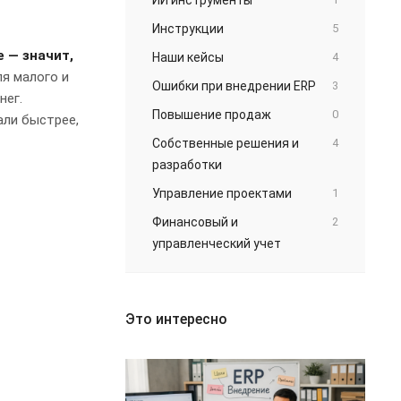
Инструкции
5
 — значит,
Наши кейсы
4
ля малого и
Ошибки при внедрении ERP
3
нег.
Повышение продаж
0
али быстрее,
Собственные решения и
4
разработки
Управление проектами
1
Финансовый и
2
управленческий учет
Это интересно