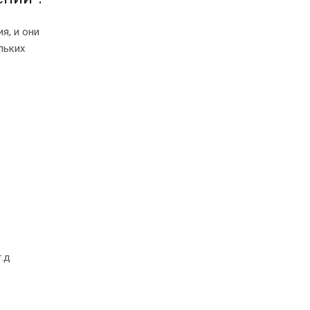
я, и они
льких
т.д