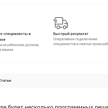
е специалисты в
Быстрый результат
Оперативное подключение
ане
специалистов и сжатые сроки ра
 на узбекском, русском,
м языках
Статьи
где будет несколько программных реш