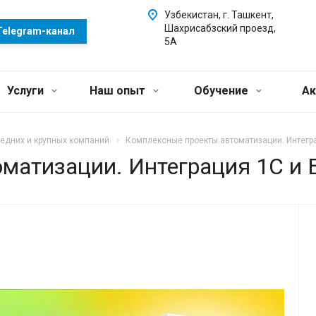
Узбекистан, г. Ташкент,
Шахрисабзский проезд,
Telegram-канал
5А
Услуги
Наш опыт
Обучение
Ак
едних и крупных компаний
Комплексные проекты автоматизации. Интегра
матизации. Интеграция 1С и 