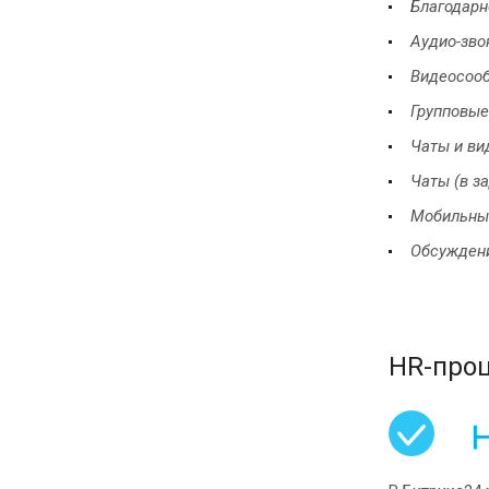
Благодарн
Аудио-зво
Видеосоо
Групповые
Чаты и ви
Чаты (в за
Мобильные
Обсуждени
HR-про