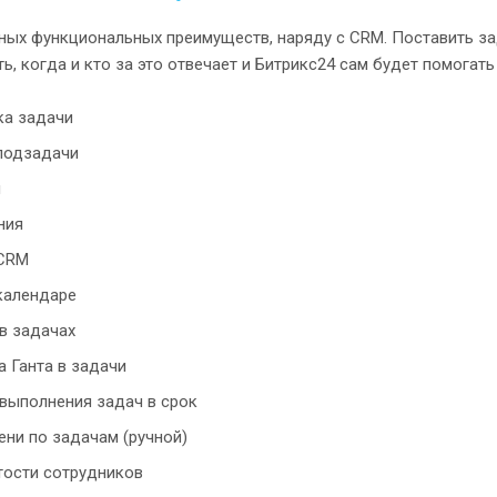
ных функциональных преимуществ, наряду с CRM. Поставить зад
ь, когда и кто за это отвечает и Битрикс24 сам будет помогат
ка задачи
подзадачи
ы
ния
 CRM
календаре
в задачах
 Ганта в задачи
выполнения задач в срок
ени по задачам (ручной)
тости сотрудников