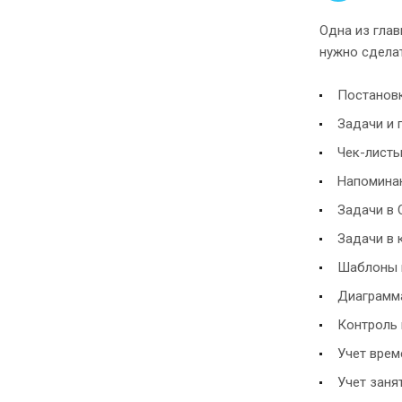
Одна из глав
нужно сделат
Постанов
Задачи и 
Чек-лист
Напомина
Задачи в
Задачи в 
Шаблоны 
Диаграмма
Контроль 
Учет врем
Учет заня