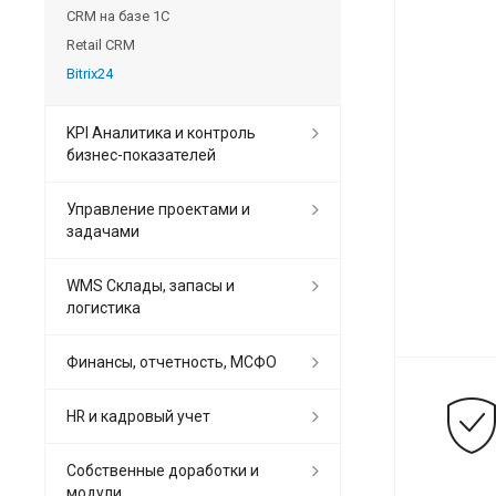
CRM на базе 1С
Retail CRM
Bitrix24
KPI Аналитика и контроль
бизнес-показателей
Управление проектами и
задачами
WMS Склады, запасы и
логистика
Финансы, отчетность, МСФО
HR и кадровый учет
Собственные доработки и
модули