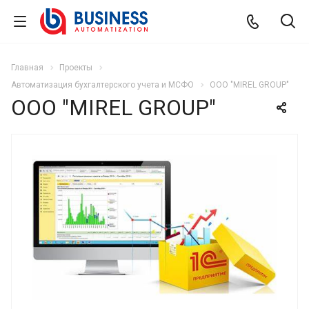
Главная
Проекты
Автоматизация бухгалтерского учета и МСФО
ООО "MIREL GROUP"
ООО "MIREL GROUP"