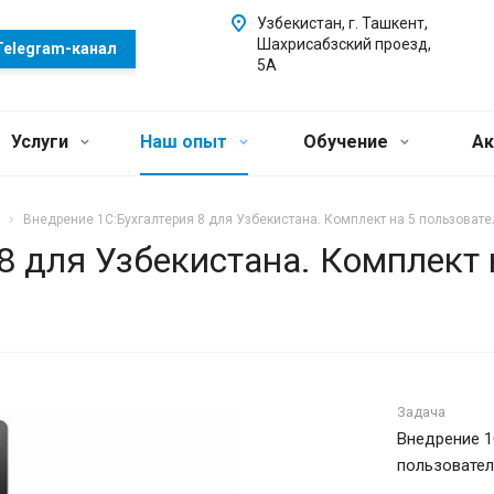
Узбекистан, г. Ташкент,
Шахрисабзский проезд,
Telegram-канал
5А
Услуги
Наш опыт
Обучение
Ак
Внедрение 1С:Бухгалтерия 8 для Узбекистана. Комплект на 5 пользова
8 для Узбекистана. Комплект
Задача
Внедрение 1
пользовате