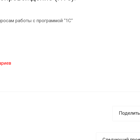
просам работы с программой "1С"
ариев
Поделить
Следующий прое