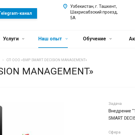
Узбекистан, г. Ташкент,
Шахрисабзский проезд,
Telegram-канал
5А
Услуги
Наш опыт
Обучение
Ак
СП ООО «BMP SMART DECISION MANAGEMENT»
ISION MANAGEMENT»
Задача
Внедрение "
SMART DECI
Сфера