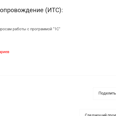
опровождение (ИТС):
просам работы с программой "1С"
ариев
Поделить
Следующий прое