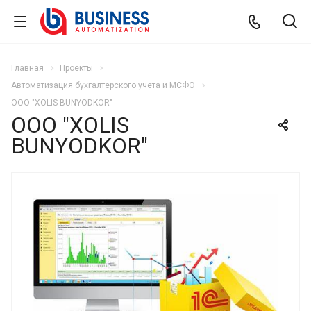
Главная
Проекты
Автоматизация бухгалтерского учета и МСФО
ООО "XOLIS BUNYODKOR"
ООО "XOLIS
BUNYODKOR"