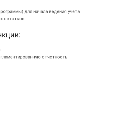
программы) для начала ведения учета
ых остатков
кции:
й
регламентированную отчетность