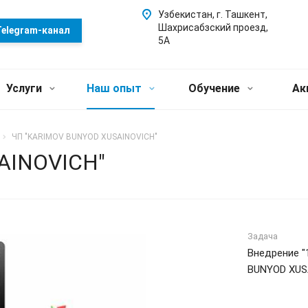
Узбекистан, г. Ташкент,
Шахрисабзский проезд,
elegram-канал
5А
Услуги
Наш опыт
Обучение
Ак
ЧП "KARIMOV BUNYOD XUSAINOVICH"
AINOVICH"
Задача
Внедрение "
BUNYOD XUS