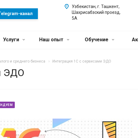
Узбекистан, г. Ташкент,
Шахрисабзский проезд,
Telegram-канал
5А
Услуги
Наш опыт
Обучение
Ак
лого и среднего бизнеса
Интеграция 1С с сервисами ЭДО
и ЭДО
ЕНДУЕМ