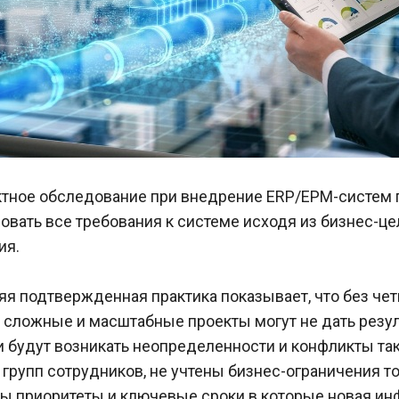
тное обследование при внедрение ERP/EPM-систем по
овать все требования к системе исходя из бизнес-це
ия.
я подтвержденная практика показывает, что без четк
сложные и масштабные проекты могут не дать результ
и будут возникать неопределенности и конфликты та
групп сотрудников, не учтены бизнес-ограничения то
ы приоритеты и ключевые сроки в которые новая ин