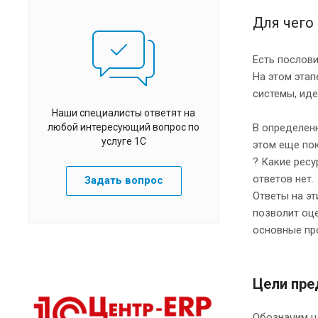
Для чего
Есть послови
На этом этап
системы, ид
Наши специалисты ответят на
любой интересующий вопрос по
В определен
услуге 1С
этом еще пок
? Какие ресу
ответов нет.
Задать вопрос
Ответы на э
позволит оц
основные пр
Цели пре
Обозначим ц