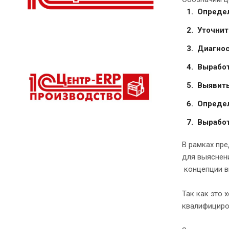
Определ
Уточнит
Диагнос
Выработ
Выявить
Определ
Выработ
В рамках пр
для выяснени
концепции в
Так как это 
квалифициро