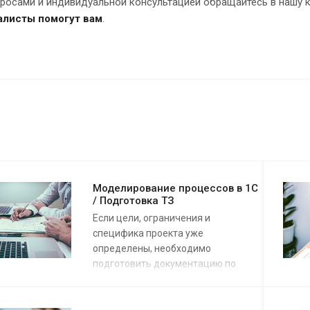
просами и индивидуальной консультацией обращайтесь в нашу 
алисты помогут вам
.
Моделирование процессов в 1С
/ Подготовка ТЗ
Если цели, ограничения и
специфика проекта уже
определены, необходимо
подготовить документацию по
проекту, которая обеспечит
получение нужного результата.
Но как подготовить документацию,