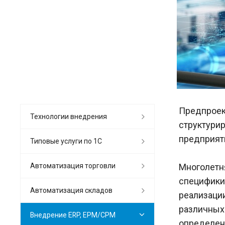
Предпроек
Технологии внедрения
структурир
предприят
Типовые услуги по 1С
Автоматизация торговли
Многолетня
специфики 
Автоматизация складов
реализаци
различных 
Внедрение ERP, EPM/CPM
определен