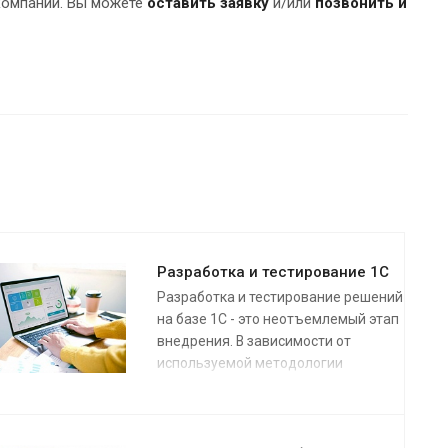
компании. Вы можете
оставить заявку
и/или
позвонить и
Разработка и тестирование 1С
Разработка и тестирование решений
на базе 1С - это неотъемлемый этап
внедрения. В зависимости от
используемой методологии
выполнения разработки, это может
быть один большой этап или череда
итераций (спринтов).