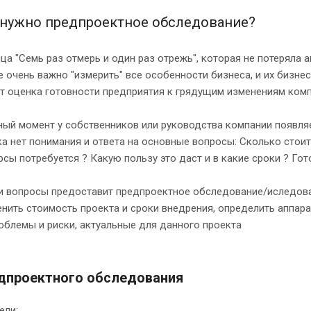
 нужно предпроектное обследование?
ца "Семь раз отмерь и один раз отрежь", которая не потеряла а
е очень важно "измерить" все особенности бизнеса, и их бизн
ет оценка готовности предприятия к грядущим изменениям комп
ный момент у собственников или руководства компании появля
а нет понимания и ответа на основные вопросы: Сколько стои
рсы потребуется ? Какую пользу это даст и в какие сроки ? Го
ти вопросы предоставит предпроектное обследование/иследова
енить стоимость проекта и сроки внедрения, определить аппа
облемы и риски, актуальные для данного проекта
дпроектного обследования
ели: