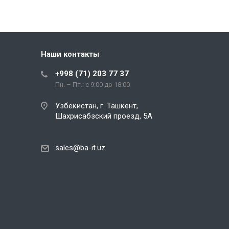
тестовых сценариев и выполнения
формализованных встреч по
приему-передаче результатов
работ.
Наши контакты
+998 (71) 203 77 37
Пн. – Пт.: с 9:00 до 18:00
Узбекистан, г. Ташкент,
Шахрисабзский проезд, 5А
sales@ba-it.uz