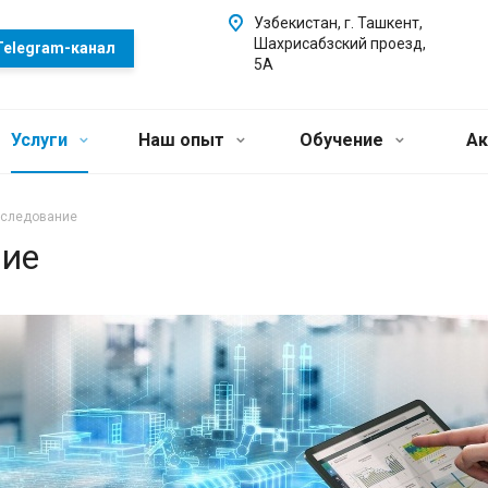
Узбекистан, г. Ташкент,
Шахрисабзский проезд,
Telegram-канал
5А
Услуги
Наш опыт
Обучение
Ак
бследование
ние