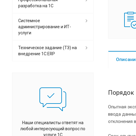
разработка на 1С
Системное
администрирование и ИТ-
услуги
Техническое задание (ТЗ) на
внедрение 1С:ERP
Описани
Порядок 
Опытная экс
ввода данны
отклонения 
Наши специалисты ответят на
любой интересующий вопрос по
услуге 1С
Срок опытно