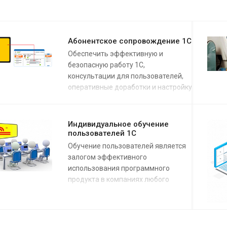
Абонентское сопровождение 1С
Обеспечить эффективную и
безопасную работу 1С,
консультации для пользователей,
оперативные доработки и настройку
можно используя сервис
абонентского сопровождения
Индивидуальное обучение
пользователей 1С
Обучение пользователей является
залогом эффективного
использования программного
продукта в компаниях любого
масштаба! Именно поэтому мы
уделяем внимание предоставлению
услуг по обучению пользователей
1С в различных форматах - от