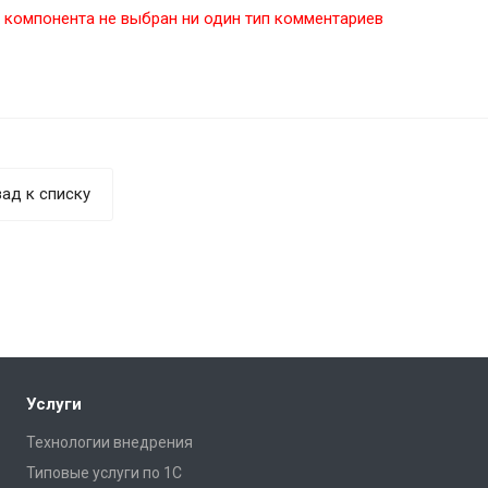
 компонента не выбран ни один тип комментариев
удаленных видеокурсов, до
индивидуальных занятий на местах.
Расскажите нам о ваших
потребностях в обучении
пользователей, и, мы предложим
оптимальное решение!
ад к списку
Услуги
Технологии внедрения
Типовые услуги по 1С