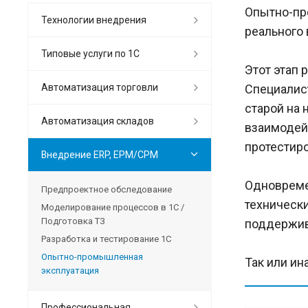
Опытно-пр
Технологии внедрения
реального
Типовые услуги по 1С
Этот этап 
Автоматизация торговли
Специалис
старой на 
Автоматизация складов
взаимодей
протестир
Внедрение ERP, EPM/CPM
Одновреме
Предпроектное обследование
техническ
Моделирование процессов в 1С /
Подготовка ТЗ
поддержив
Разработка и тестирование 1С
Опытно-промышленная
Так или ин
эксплуатация
Профессиональная