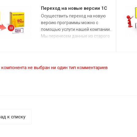
автоматизация"?
Переход на новые версии 1С
Осуществить переход на новую
Все просто: реальная
версию программы можно с
автоматизация уменьшает
помощью услуги нашей компании.
количество рутинных операций и
Мы перенесем данные из старого
увеличивает эффективность.
решения, обучим пользователей и
Узнайте как получить выгоды с
осуществим их поддержку в первые
помощью технологии внедрения
недели работы.
улучшений процессов, применяемой
в разных странах СНГ, именно для
 компонента не выбран ни один тип комментариев
вашего предприятия!
ад к списку