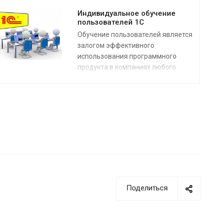
Индивидуальное обучение
пользователей 1С
Обучение пользователей является
залогом эффективного
использования программного
продукта в компаниях любого
масштаба! Именно поэтому мы
уделяем внимание предоставлению
услуг по обучению пользователей 1С
в различных форматах - от
удаленных видеокурсов, до
индивидуальных занятий на местах.
Расскажите нам о ваших
потребностях в обучении
пользователей, и, мы предложим
оптимальное решение!
Поделиться