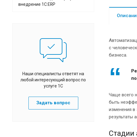
внедрение 1С:ERP
Описани
Автоматизац
с человечес
бизнеса.
Ре
Наши специалисты ответят на
по
любой интересующий вопрос по
услуге 1С
Чаще всего 
быть неэффек
Задать вопрос
изменения в
результаты а
Стадии