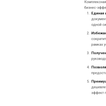
Комплексная
бизнес-эффе
Единая 
документ
одной си
Избежан
сократит
рамках у
Получен
руковод
Позволя
предоста
Преимущ
дешевле
эффект 