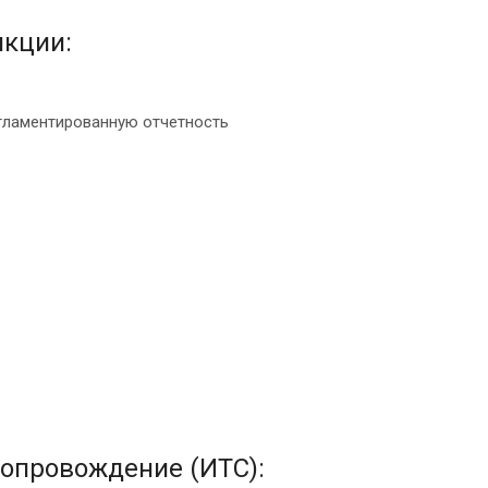
кции:
егламентированную отчетность
опровождение (ИТС):