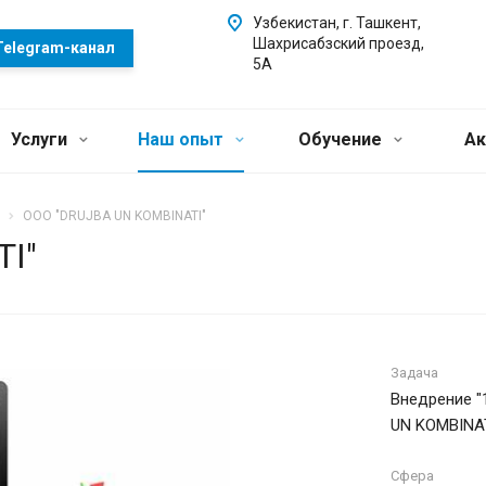
Узбекистан, г. Ташкент,
Шахрисабзский проезд,
Telegram-канал
5А
Услуги
Наш опыт
Обучение
Ак
ООО "DRUJBA UN KOMBINATI"
I"
Задача
Внедрение "
UN KOMBINAT
Сфера