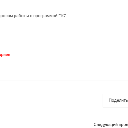
просам работы с программой "1С"
ариев
Поделить
Следующий прое