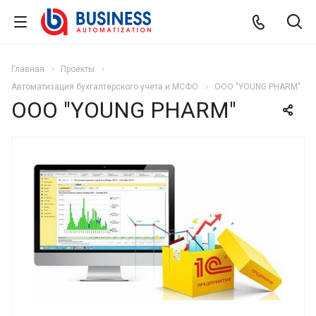
Главная
Проекты
Автоматизация бухгалтерского учета и МСФО
OOO "YOUNG PHARM"
OOO "YOUNG PHARM"